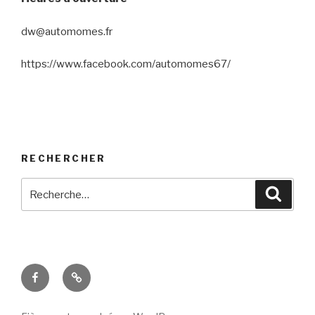
dw@automomes.fr
https://www.facebook.com/automomes67/
RECHERCHER
Recherche
Reche
pour
:
Facebook
E-
mail